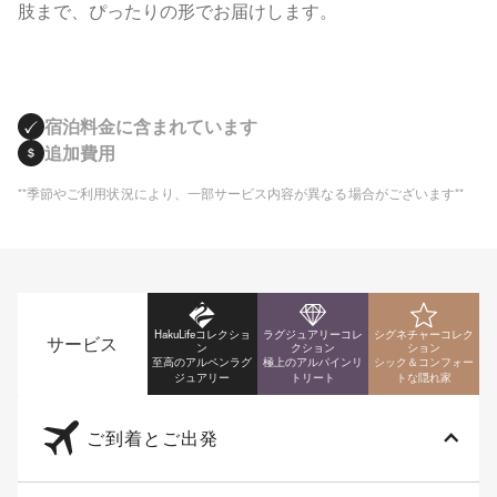
肢まで、ぴったりの形でお届けします。
宿泊料金に含まれています
追加費用
**季節やご利用状況により、一部サービス内容が異なる場合がございます**
HakuLifeコレクショ
ラグジュアリーコレ
シグネチャーコレク
サービス
ン
クション
ション
至高のアルペンラグ
極上のアルパインリ
シック＆コンフォー
ジュアリー
トリート
トな隠れ家
ご到着とご出発