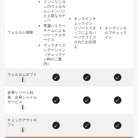
ドンペリニヨ
ンのウェルカ
ムシャンパン
と上質なカナ
オンラインチ
ッペ
ェックイン：
専属バトラー
リゾートスタ
オンラインセ
チームによる
ウェルカム体験
ッフによるパ
ルフチェック
パーソナルサ
ーソナライズ
イン
ービス
されたお出迎
ヴィラオリエ
え
ンテーション
（チェックイ
ン時のご案
内）
ウェルカムギフト
冬季リゾート到
着・出発シャトル
サービス
チェックアウトギ
フト