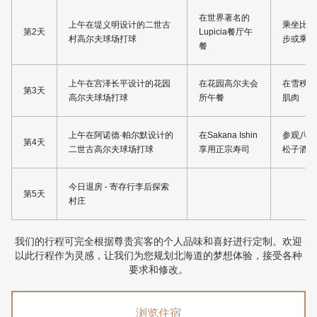
在世界著名的
上午在堤义明设计的二世古
乘坐比罗
第2天
Lupicia餐厅午
村高尔夫球场打球
步或乘缆
餐
上午在宫泽长平设计的花园
在花园高尔夫会
在雪秩父
第3天
高尔夫球场打球
所午餐
肌肉
上午在阿诺德·帕尔默设计的
在Sakana Ishin
参观八海
第4天
二世古高尔夫球场打球
享用正宗寿司
松子酒和
今日退房 - 寄存行李后探索
第5天
村庄
我们的行程可完全根据尊贵宾客的个人品味和喜好进行定制。欢迎
以此行程作为灵感，让我们为您规划北海道的梦想体验，接受各种
要求和修改。
浏览住宿