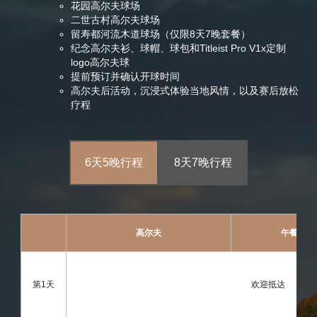
花园高尔夫球场
二世古村高尔夫球场
留寿都河流木道球场（仅限8天7晚套餐）
纪念高尔夫衫、球帽、球包和Titleist Pro V1x定制
logo高尔夫球
提前预订并确认开球时间
高尔夫后活动，沉浸式体验当地风情，以及赛后放松
疗程
6天5晚行程
8天7晚行程
高尔夫
午餐
第1天
欢迎抵达