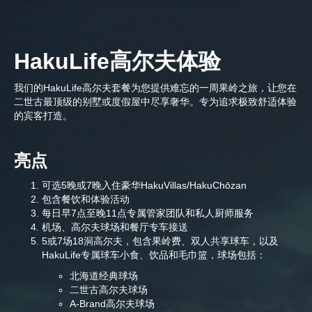
HakuLife高尔夫体验
我们的HakuLife高尔夫套餐为您提供难忘的一周果岭之旅，让您在
二世古最顶级的别墅或度假屋中尽享奢华。专为追求极致舒适体验
的宾客打造。
亮点
可选5晚或7晚入住豪华HakuVillas/HakuChōzan
包含餐饮和体验活动
每日早7点至晚11点专属管家团队和私人厨师服务
机场、高尔夫球场和餐厅专车接送
5或7场18洞高尔夫，包含果岭费、双人共享球车，以及
HakuLife专属球车小食、饮品和毛巾篮，球场包括：
北海道经典球场
二世古高尔夫球场
A-Brand高尔夫球场