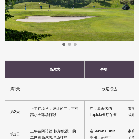
高尔夫
午餐
第1天
欢迎抵达
上午在堤义明设计的二世古村
在世界著名的
乘坐比
第2天
高尔夫球场打球
Lupicia餐厅午餐
或乘缆
上午在阿诺德·帕尔默设计的
在Sakana Ishin
参观八
第3天
二世古高尔夫球场打球
享用正宗寿司
子酒和