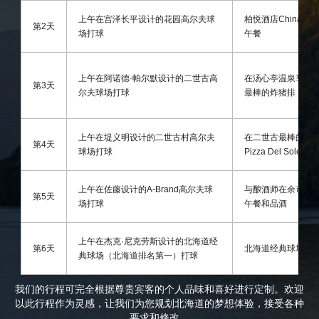
上午在宫泽长平设计的花园高尔夫球
柏悦酒店China Kitc
第2天
场打球
午餐
上午在阿诺德·帕尔默设计的二世古高
在汤心亭温泉享用
第3天
尔夫球场打球
最棒的炸猪排
上午在堤义明设计的二世古村高尔夫
在二世古最棒的披
第4天
球场打球
Pizza Del Sole
上午在佐藤设计的A-Brand高尔夫球
与酿酒师在余市酒
第5天
场打球
午餐和品酒
上午在杰克·尼克劳斯设计的北海道经
第6天
北海道经典球场午
典球场（北海道排名第一）打球
我们的行程可完全根据尊贵宾客的个人品味和喜好进行定制。欢迎
以此行程作为灵感，让我们为您规划北海道的梦想体验，接受各种
要求和修改。