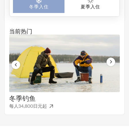
冬季入住
夏季入住
当前热门
冬季钓鱼
一
每人34,800日元起
每人