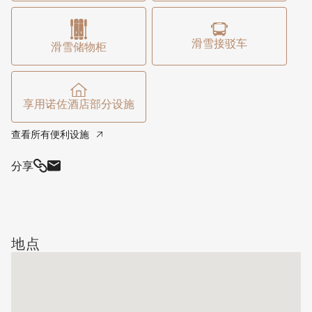
让宾客近距离体验富良野著名的粉雪和滑雪地形。春季、夏
季和秋季，同样优越的地理位置可让您探索薰衣草田、自行
滑雪接驳车
滑雪储物柜
车道、森林小径、当地美食、酒庄以及广阔的自然风光，这
些都使富良野成为一个难得的全年度假胜地。由 H2 Life 专
业管理，Lyra 将私人住宅的舒适性与酒店服务的便利性融
享用诺佐酒店部分设施
为一体。对于寻求滑雪缆车附近现代富良野住宿的宾客，
Lyra 在北之峰上区的中心地带提供精致、位置优越且轻松
查看所有便利设施
无忧的住宿体验。
分享
地点