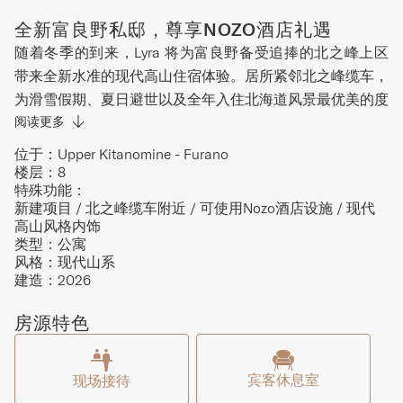
全新富良野私邸，尊享NOZO酒店礼遇
随着冬季的到来，Lyra 将为富良野备受追捧的北之峰上区
带来全新水准的现代高山住宿体验。居所紧邻北之峰缆车，
为滑雪假期、夏日避世以及全年入住北海道风景最优美的度
假胜地之一的宾客，提供精致便捷的下榻之所。Lyra 是一
阅读更多
系列专属住宅，分布于两栋由建筑师精心设计的建筑中，分
位于：
Upper Kitanomine - Furano
别为 Lyra East 和 Lyra West。每间公寓都旨在提供舒适的度
楼层：
8
特殊功能：
假生活，拥有温馨现代的内饰、开放式空间以及精心挑选的
新建项目 / 北之峰缆车附近 / 可使用Nozo酒店设施 / 现代
装饰材料，营造出优雅的宾至如归之感。住宿系列包括一居
高山风格内饰
室、两居室、三居室和四居室公寓，使 Lyra 非常适合寻求
类型：
公寓
风格：
现代山系
私密、舒适并能轻松体验富良野山地生活方式的情侣、家庭
建造：
2026
和朋友团体。在雪坡上度过一天后，宾客可以回到自己舒适
的居所，滑雪储物柜和接待服务为每次入住增添便利。除了
房源特色
公寓本身，Lyra 还提供专属接待处、温馨大堂、休息室、
滑雪储物柜、业主储物柜和自助洗衣设施。宾客还可尊享使
用邻近 Nozo 酒店的精选设施，包括其水疗中心、桑拿浴
宾客休息室
现场接待
室、健身房、餐厅、酒吧酒廊和家庭友好设施。冬季，Lyra