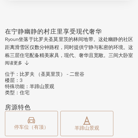
在宁静幽静的村庄里享受现代奢华
Ryoun坐落于比罗夫圣莫里茨的林间地带。这处幽静的社区
距离滑雪区仅数分钟路程，同时提供宁静与私密的环境。这
栋三层住宅配备精美家具，现代、奢华且宽敞。三间大卧室
（其中两间带独立卫浴）加上一间上下铺房间，为全家提供
阅读更多
充足的住宿空间。在顶层的起居和餐厅区域可欣赏羊蹄山的
位于：
比罗夫 （圣莫里茨） - 二世谷
壮丽景观。落地窗将美丽的自然光线和周围的森林景色尽收
楼层：
3
特殊功能：
羊蹄山景观
眼底。底层的第二起居区为想要捧一本好书、远离楼上喧闹
类型：
住宅
的客人提供放松的空间。这栋住宅还配备多项实用设施。顶
部两层的阳台提供宽敞的区域，让您尽情享受周围的自然风
房源特色
光。车库为您遮挡冬日风雪，滑雪干燥室则提供空间让您晾
干并存放冬季装备。干燥室内还配有洗衣机和烘干机，方便
停车位（有顶）
使用。
羊蹄山景观