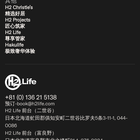
其他
H2 Christie’s
精选好居
H2 Projects
Yukihyo
匠心筑家
曾我 - 二世谷
H2 Life
11
5
4
2
尊享管家
Hakulife
极致奢华体验
奢华
+81 (0) 136 21 5138
预订-book@h2life.com
H2 Life 前台（二世谷）
日本北海道虻田郡俱知安町二世谷比罗夫5条3-11-1, 044-
0086
H2 Life 前台（富良野）