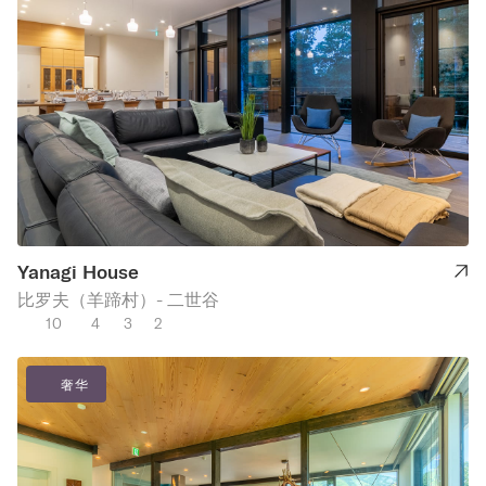
Yanagi House
比罗夫（羊蹄村）- 二世谷
10
4
3
2
奢华