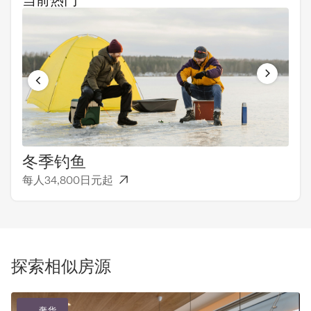
冬季钓鱼
一
每人34,800日元起
每人
探索相似房源
奢华