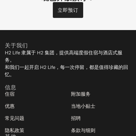
立即预订
Boheme
Lower Hirafu - Niseko
关于我们
9
4
3
1
H2 Life 隶属于 H2 集团，提供高端度假住宿与酒店式服
务。
奢华
和我们一起开启 H2 Life，每一次停留，都是值得珍藏的回
忆。
信息
住宿
附加服务
优惠
当地小贴士
常见问题
招聘
隐私政策
条款与细则