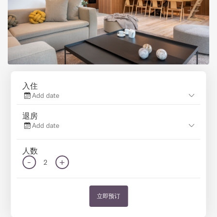
入住
Add date
退房
Add date
人数
-
+
2
立即预订