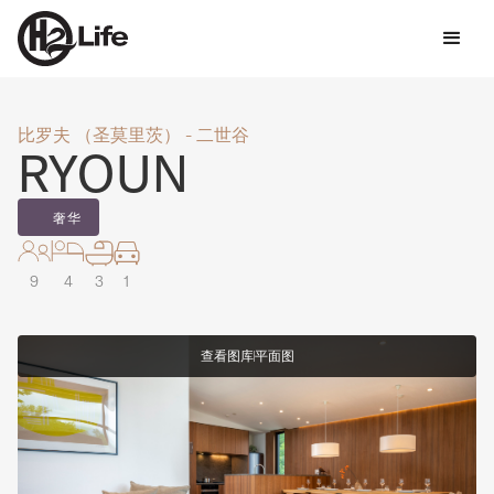
比罗夫 （圣莫里茨） - 二世谷
RYOUN
奢华
9
4
3
1
查看图库
平面图