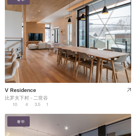
V Residence
比罗夫下村 - 二世谷
10
4
3.5
1
奢华