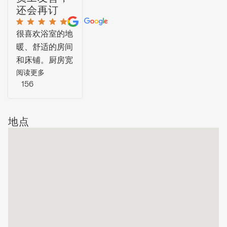
还会再订
很喜欢浴室的地
暖、舒适的房间
和床铺。厨房宽
敞，配有智能电
阅读更多
156
视。客房服务也
很好，及时更换
干净的毛巾并收
地点
走垃圾，动作很
快。员工很友
善，在
WhatsApp上回
复问题也很及
时。只是稍微有
点失望，原本期
待能看到想象中