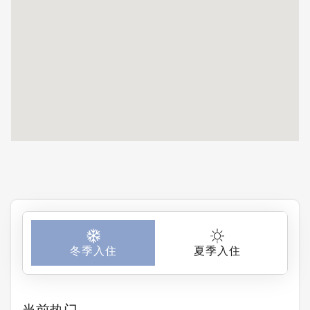
的羊蹄山景色，
但前面有施工进
行了2天才结
束。如果能提前
告知就更好了。
另外，想告诉你
们地下室的浴室
门锁坏了。总体
来说，我还是会
选择H2 Life预
订，下次会尝试
其他房源。员工
友善、体贴，我
们有问题时他们
冬季入住
夏季入住
都很耐心地回
答。
当前热门