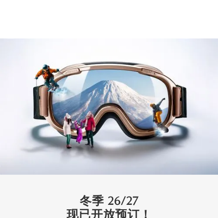
Silver Dream
比罗夫 （圣莫里茨） - 二世谷
12
5
4.5
2
奢华
冬季 26/27
现已开放预订！