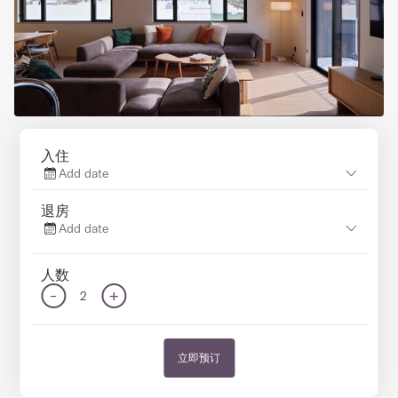
入住
Add date
退房
Add date
人数
-
+
2
立即预订