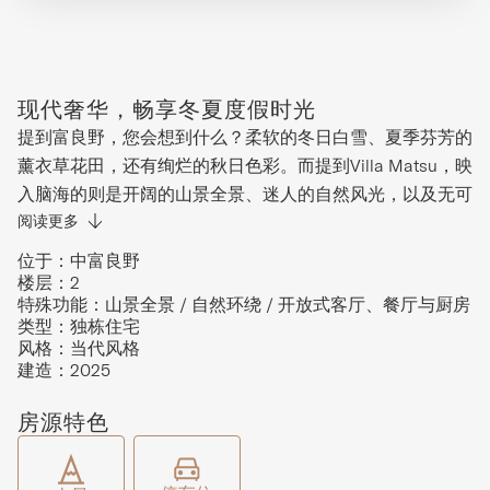
现代奢华，畅享冬夏度假时光
提到富良野，您会想到什么？柔软的冬日白雪、夏季芬芳的
薰衣草花田，还有绚烂的秋日色彩。而提到Villa Matsu，映
入脑海的则是开阔的山景全景、迷人的自然风光，以及无可
比拟的便利位置。Villa Matsu专为热爱自然又不愿舍弃舒适
阅读更多
的您而设计。宽敞的开放式客厅、餐厅与厨房位置绝佳，十
位于：
中富良野
勝山脉的壮丽景致尽收眼底。站在阳台上，芦别岳的连绵山
楼层：
2
特殊功能：
山景全景 / 自然环绕 / 开放式客厅、餐厅与厨房
景一览无遗，脚下是稻田、农地与时令薰衣草花海，铺展成
类型：
独栋住宅
一幅宁静祥和的画卷，是放松身心的理想之所。别墅内设有
风格：
当代风格
三间明亮宽敞的卧室。水疗风格的浴室配备高档洗浴用品及
建造：
2025
地暖系统，为您带来极致奢享体验。Villa Matsu专为四季舒
房源特色
适而打造，冬季全屋供暖，夏季配备空调，是您畅享富良野
户外活动的完美大本营。