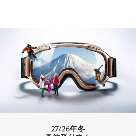
きたにし2
ローワーヒラフ
8
3
2
1
シグネチャー
27/26年冬