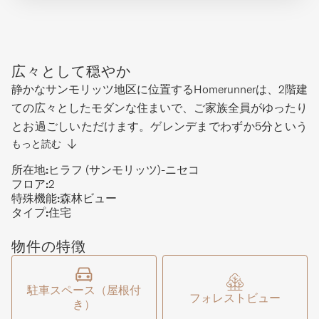
広々として穏やか
静かなサンモリッツ地区に位置するHomerunnerは、2階建
ての広々としたモダンな住まいで、ご家族全員がゆったり
とお過ごしいただけます。ゲレンデまでわずか5分という
便利な立地ながら、ニセコアンヌプリ山麓の白樺林に囲ま
もっと読む
れた静寂を約束します。3ベッドルームを備え、マスター
所在地:
ヒラフ (サンモリッツ)-ニセコ
ベッドルームと専用バスルームは最上階に。残り2つのベ
フロア:
2
特殊機能:
森林ビュー
ッドルームは階下にあり、バスルームとランドリーエリア
タイプ:
住宅
も同じフロアに配置されています。最上階は高い天井が開
放感を演出するオープンプランのリビング、キッチン、ダ
物件の特徴
イニングエリア。友人をもてなすのにも、リラックスしな
がら周囲の森の景色を楽しむのにも最適な空間です。
駐車スペース（屋根付
フォレストビュー
き）