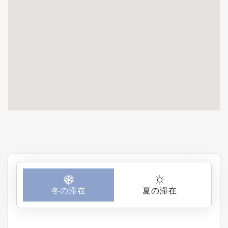
くれます。素晴
らしい！ 徒歩
利便性：ニセコ
ミッドタウンま
で車で約7〜8
分。徒歩にはあ
まり向いていま
せんが、ドライ
ブ旅行には最適
です。 ホテル
の特徴：素晴ら
しい眺望、ロマ
ンチック、静か
冬の滞在
夏の滞在