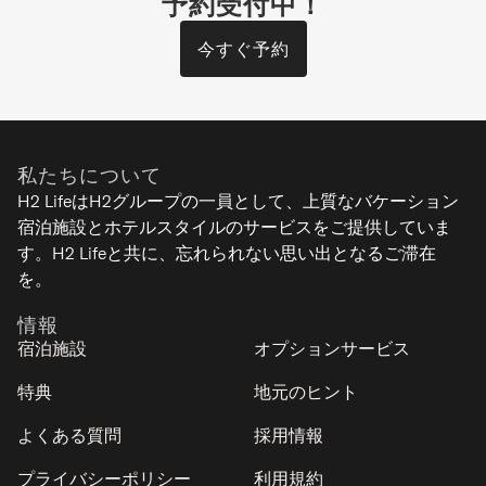
予約受付中！
今すぐ予約
ゆきてん
ローワーヒラフ - ニセコ
私たちについて
7
3
2
1
H2 LifeはH2グループの一員として、上質なバケーション
宿泊施設とホテルスタイルのサービスをご提供していま
シグネチャー
す。H2 Lifeと共に、忘れられない思い出となるご滞在
を。
情報
宿泊施設
オプションサービス
特典
地元のヒント
よくある質問
採用情報
プライバシーポリシー
利用規約