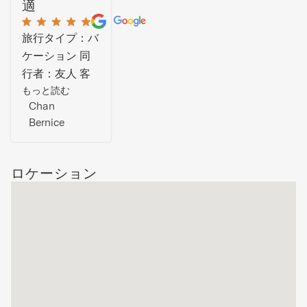
適
旅行タイプ：バ
ケーション 同
行者：友人 客
室：5/5 サービ
もっと読む
Chan
ス：5/5 ロケー
Bernice
ション：5/5 客
室：ベッドルー
ム3室、バスル
ロケーション
ーム2室、とて
も広々としてい
ます。 安全
性：スタッフの
WhatsApp対応
がとても早く、
何かあればすぐ
にフォローして