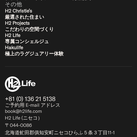
その他
H2 Christie’s
厳選された住まい
H2 Projects
あさなぎ
こだわりの空間づくり
ヒラフ - ニセコ
H2 Life
2-9
1-4
1-3
2
専属コンシェルジュ
Hakulife
極上のラグジュアリー体験
シグネチャー
+81 (0) 136 21 5138
ご予約用 E-mail アドレス
book@h2life.com
H2 Life (ニセコ）
〒044-0086
北海道虻田郡俱知安町ニセコひらふ５条３丁目11-1