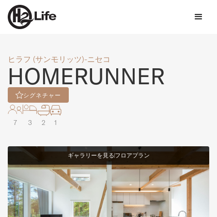
ヒラフ (サンモリッツ)-ニセコ
HOMERUNNER
シグネチャー
7
3
2
1
ギャラリーを見る
フロアプラン