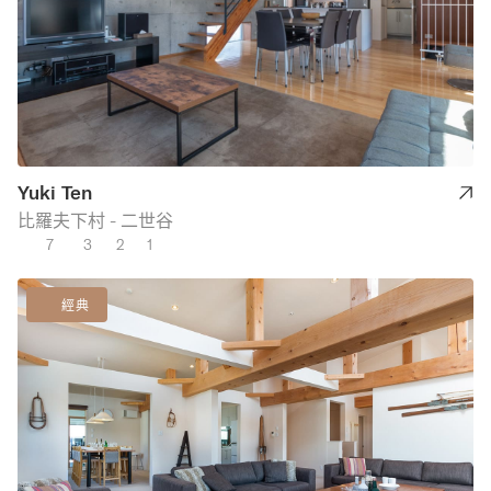
Yuki Ten
比羅夫下村 - 二世谷
7
3
2
1
經典