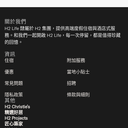
Chise Fukuro
富良野
關於我們
7
3
2
2
H2 Life 隸屬於 H2 集團，提供高端度假住宿與酒店式服
務。和我們一起開啟 H2 Life，每一次停留，都是值得珍藏
經典
的回憶。
資訊
住宿
附加服務
優惠
當地小貼士
常見問題
招聘
隱私政策
條款與細則
其他
H2 Christie’s
精選好居
H2 Projects
匠心築家
Asanagi