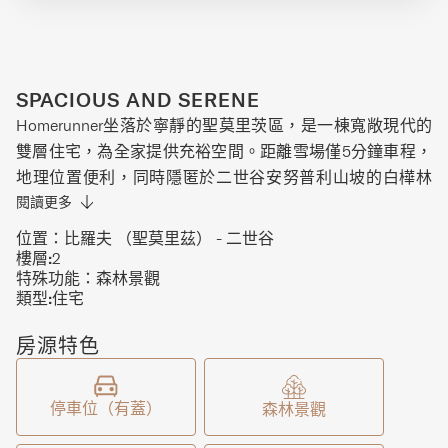
SPACIOUS AND SERENE
Homerunner坐落於寧靜的聖莫里茨區，是一棟寬敞現代的
雙層住宅，為全家提供充裕空間。距離雪場僅5分鐘車程，
地理位置便利，同時隱匿於二世谷安努普利山坡的白樺林
中，盡享靜謐。住宅設有3間臥室，主臥及配套衛浴位於頂
閱讀更多
層。另外兩間臥室位於樓下，同層設有浴室和洗衣區。頂層
位置：
比羅夫 （聖莫里茲） - 二世谷
為開放式起居、廚房及餐廳區域，配以高挑通透的天花板。
樓層:
2
特殊功能：
森林景觀
這一空間非常適合宴請好友，也是放鬆身心、欣賞周圍森林
類型:
住宅
美景的理想之所。
房源特色
停車位（有蓋）
森林景觀