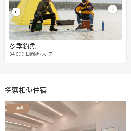
冬季釣魚
一
34,800 日圓起/人
6,
探索相似住宿
經典