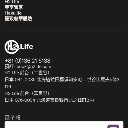
H2 Life
比羅夫 - 二世谷
尊享管家
2-9
1-4
1-3
2
Hakulife
極致奢華體驗
經典
+81 (0)136 21 5138
預訂- book@h2life.com
H2 Life 前台（二世谷）
日本 044-0086 北海道虻田郡俱知安町二世谷比羅夫5條3-
11-1
H2 Life 前台（富良野）
日本 076-0034 北海道富良野市北之峰町21-1
Kira Kira Suites
電子報
比羅夫上部 - 二世谷
2-7
1-3
1-2
預約