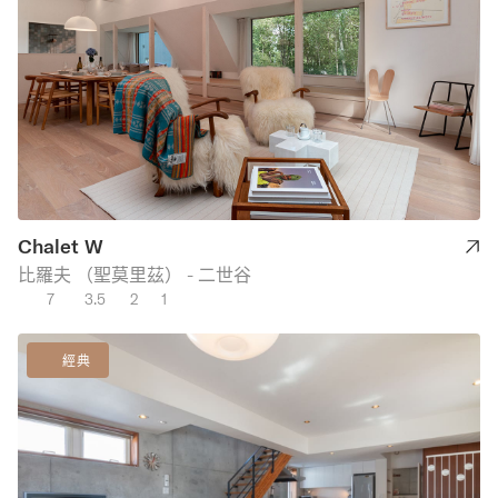
Chalet W
比羅夫 （聖莫里茲） - 二世谷
7
3.5
2
1
經典