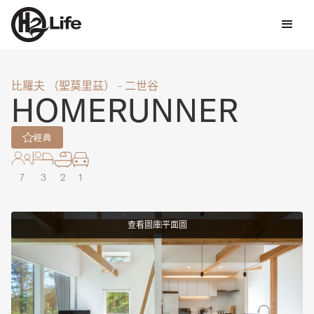
比羅夫 （聖莫里茲） - 二世谷
HOMERUNNER
經典
7
3
2
1
查看圖庫
平面圖