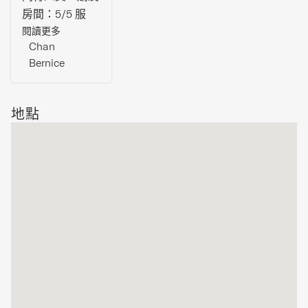
房間：5/5 服
務：5/5 位置：
閱讀更多
Chan
5/5 房間：3間
Bernice
臥室，2間浴
室，空間很寬
敞。 安全性：
地點
Staff回
WhatsApp都很
快，有什麼事都
馬上跟進，很
讚！ 步行便利
性：距離Niseko
Midtown有7-8
分鐘車程，步行
不太友善，但很
適合自駕遊。
酒店亮點：景色