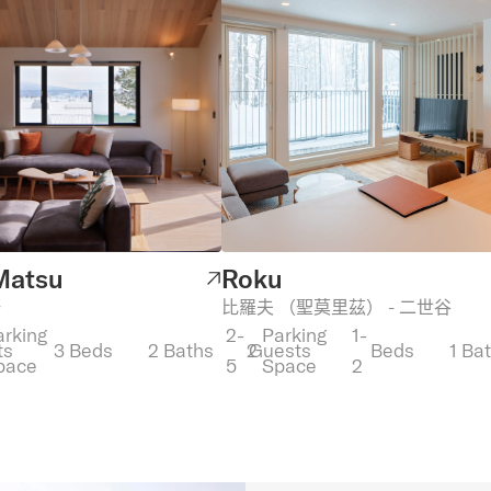
 Matsu
Roku
野
比羅夫 （聖莫里茲） - 二世谷
arking
2-
Parking
1-
ts
3
Beds
2
Baths
2
Guests
Beds
1
Ba
pace
5
Space
2
典
經典