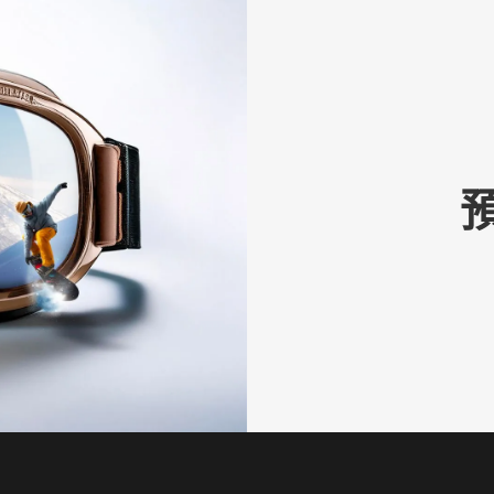
 Fukuro
Kumirin
比羅夫 （聖莫里茲） - 二世谷
rking
Parking
ts
3
Beds
2
Baths
8
Guests
2
3
Beds
3
Bat
ace
Space
典
經典