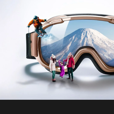
Akayane Lodge
Chise
富良野
富良野
2-
1-
Pa
Guests
Beds
1
Baths
7
Gues
1
6
2
Sp
經典
經