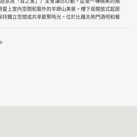
i（日語意為「雪之家」）定會讓您心動。這是一棟精美的兩
時愛上室內空間和窗外的羊蹄山美景。樓下是開放式起居
保持獨立空間或共享歡聚時光。位於比羅夫熱門酒吧和餐
一番樂趣，只要記得回來吃早餐就好。如果您決定待在室
敞的洗衣房和乾燥室為您提供存放所有滑雪和單板裝備的
延伸至餐廳區域的吧台，方便您大展廚藝、款待賓客。客
炉
處。當您準備休息時，上樓到二層臥室區域。主臥配有獨