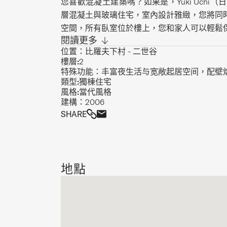
您喜歡混凝土建築嗎？如果是，Yuki Uch
層混凝土與玻璃住宅，室內設計雅緻，您將同
空間，所有臥室位於樓上，您和家人可以輕鬆
閱讀更多
廳的中心地帶，大人們晚上很容易溜出去享受
位置：
比羅夫下村 - 二世谷
內，一樓是實現夢想雪季假期的理想之所。寬
樓層:
2
空間，這裡還設有一間衛生間。現代廚房配有
特殊功能：
丰富夜生活与宽敞起居空间，配壁
廳的沙發是在夜晚飄雪時蜷縮看電影的完美之
類型:
獨棟住宅
風格:
當代風格
立衛浴，另有一間大浴室供其他客人使用。
建構：
2006
SHARE
地點