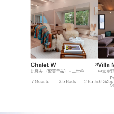
Chalet W
Villa
比羅夫 （聖莫里茲） - 二世谷
中富良
P
7
Guests
3.5
Beds
2
Baths
6
Gues
1
S
經典
經