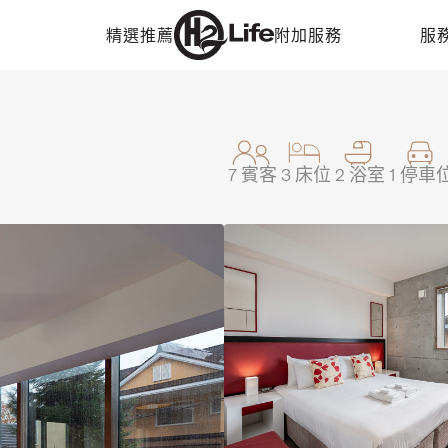
精選推薦
附加服務
服
7
賓客
3
床位
2
浴室
1
停車