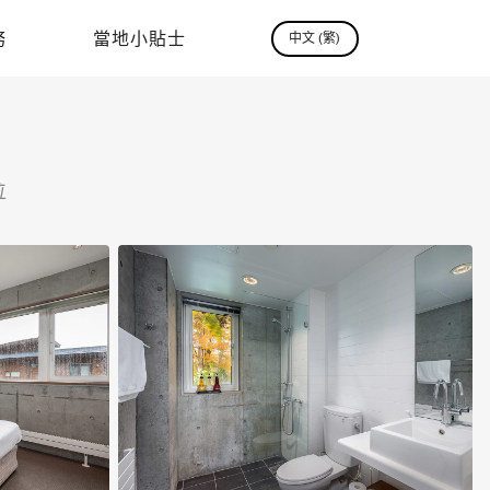
務
當地小貼士
中文 (繁)
位