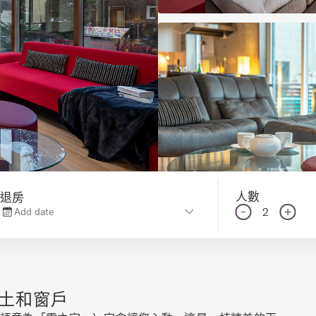
人數
退房
-
+
2
Add date
土和窗戶