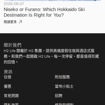
2026-08-07
20
Niseko or Furano: Which Hokkaido Ski
W
Destination Is Right for You?
Y
閱讀更多
閱
關於我們
H2 Life 隸屬於 H2 集團，提供高端度假住宿與酒店式服
務。和我們一起開啟 H2 Life，每一次停留，都是值得珍藏
的回憶。
資訊
住宿
附加服務
優惠
當地小貼士
常見問題
招聘
隱私政策
條款與細則