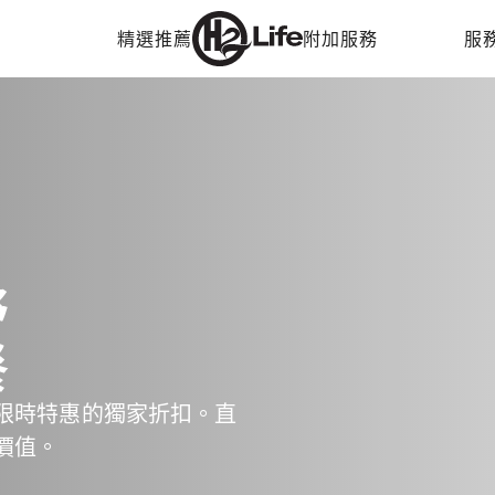
精選推薦
附加服務
服
野
餐
限時特惠的獨家折扣。直
價值。