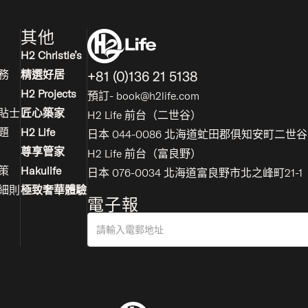
其他
H2 Christie’s
+81 (0)136 21 5138
務
精選好居
H2 Projects
預訂- book@h2life.com
貼士
匠心築家
H2 Life 前台（二世谷）
題
H2 Life
日本 044-0086 北海道虻田郡俱知安町二世谷比
尊享管家
H2 Life 前台（富良野）
策
Hakulife
日本 076-0034 北海道富良野市北之峰町21-1
細則
極致奢華體驗
電子報