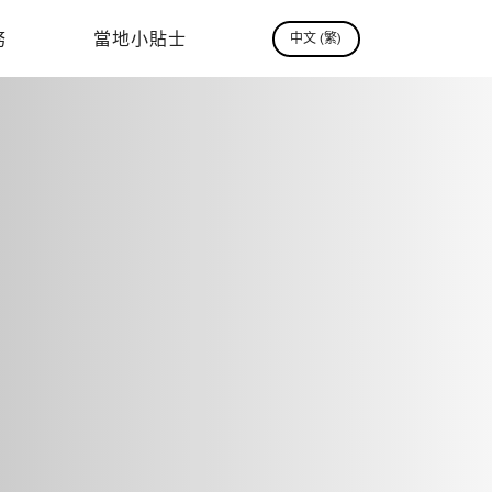
務
當地小貼士
中文 (繁)