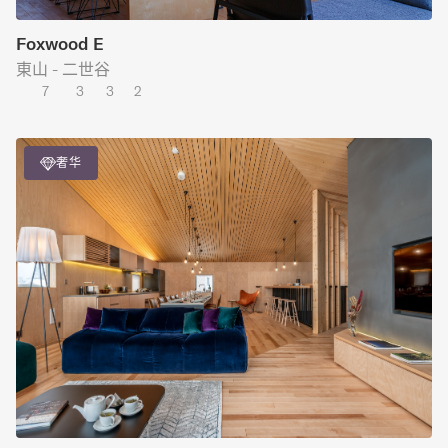
Foxwood E
東山 - 二世谷
7
3
3
2
奢华