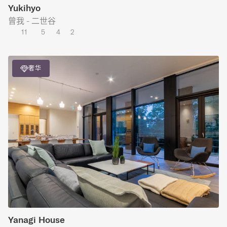
Yukihyo
曾我 - 二世谷
11
5
4
2
奢华
Yanagi House