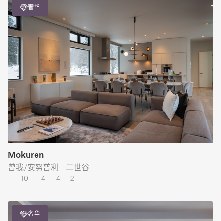
奢华
Mokuren
曾我/安努普利 - 二世谷
10
4
4
2
奢华