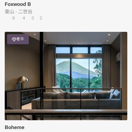
Foxwood B
東山 - 二世谷
9
4
3
2
奢华
Boheme