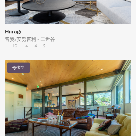
Hiiragi
曾我/安努普利 - 二世谷
10
4
4
2
奢华