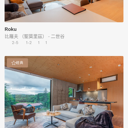
Roku
比羅夫 （聖莫里茲） - 二世谷
2-5
1-2
1
1
經典