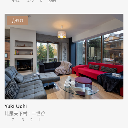
4-12
2-5
5
預約
經典
Yuki Uchi
比羅夫下村 - 二世谷
7
3
2
1