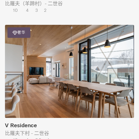
比羅夫（羊蹄村）- 二世谷
10
4
3
2
奢华
V Residence
比羅夫下村 - 二世谷