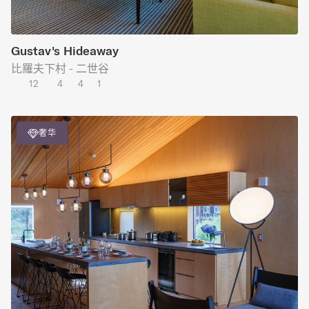
Gustav's Hideaway
比羅夫下村 - 二世谷
12
4
4
1
奢华