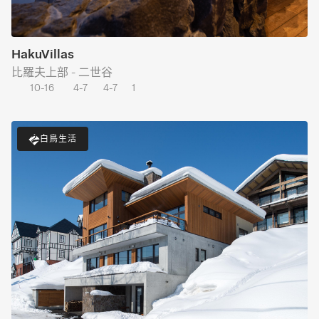
HakuVillas
比羅夫上部 - 二世谷
10-16
4-7
4-7
1
白鳥生活