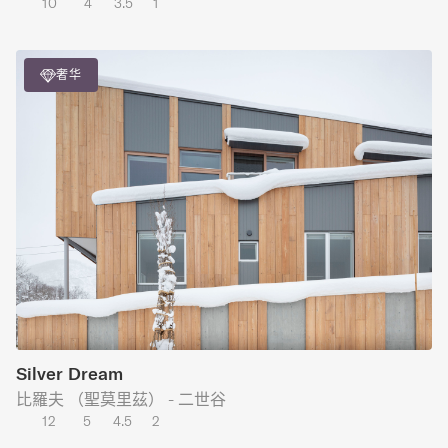
10
4
3.5
1
奢华
Silver Dream
比羅夫 （聖莫里茲） - 二世谷
12
5
4.5
2