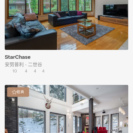
StarChase
安努普利 - 二世谷
10
4
4
4
經典