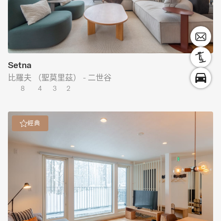
Setna
比羅夫 （聖莫里茲） - 二世谷
8
4
3
2
經典