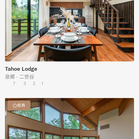
Tahoe Lodge
泉鄉 - 二世谷
7
3
2
1
經典