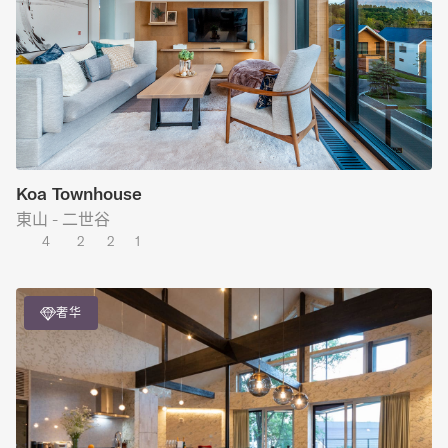
Koa Townhouse
東山 - 二世谷
4
2
2
1
奢华