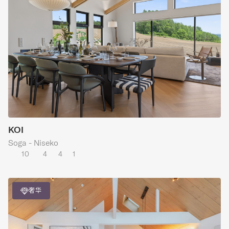
KOI
Soga - Niseko
10
4
4
1
奢华