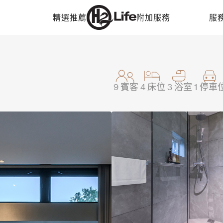
精選推薦
附加服務
服
9
賓客
4
床位
3
浴室
1
停車