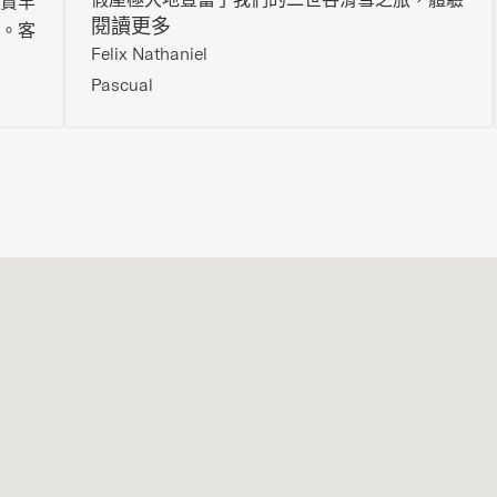
賞羊
閱讀更多
絕對完美！
。客
Felix Nathaniel
種枕
Pascual