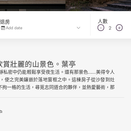
人數
退房
-
+
2
Add date
子，欣賞壯麗的山景色。葉亭
靜私密中仍能輕鬆享受夜生活。還有那景色……美得令人
，使之完美鑲嵌於落地窗框之中。這棟房子從沙發到灶
不拘一格的生活，尋覓志同道合的夥伴，並熱愛藝術，那
樓的純粹格調。底層設有滑雪乾燥室和洗衣房，從此不必再
獨立衛浴，遠離樓上的喧囂。中層設有主臥及配套衛浴
沿樓梯而上來到頂層，這裡是盡情享受的空間。廚房與餐
炉
的羊蹄山景色美不勝收。這裡有個小建議：在某個陽光明
普契尼《波西米亞人》中的穆塞塔華爾茲，看看您是否會