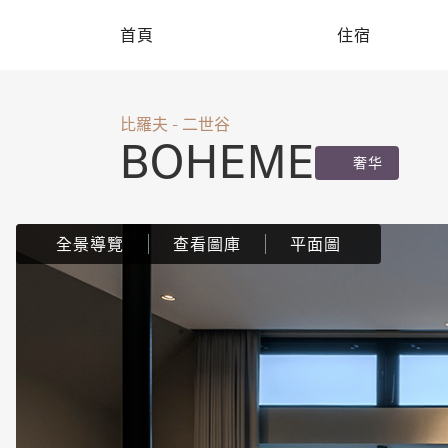
首頁
住宿
比羅夫 - 二世谷
BOHEME
奢华
全景導覽
查看圖庫
平面圖