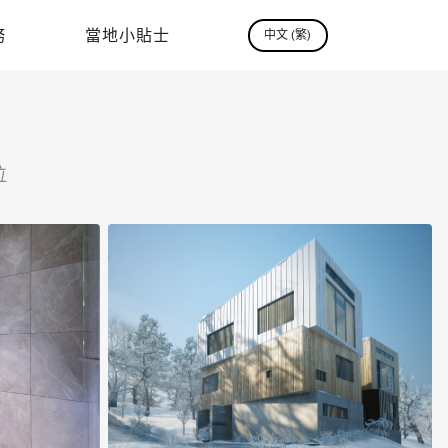
務
當地小貼士
中文 (繁)
位