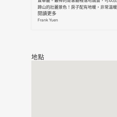
置華麗。最棒的是客廳裡落地飄窗，可以欣
蹄山的壯麗景色！房子配有地暖，非常溫暖
閱讀更多
房服務一流，服務高效。床鋪舒適，還有多
Frank Yuen
頭可供選擇，我們都睡得像嬰兒一樣香甜。
地點