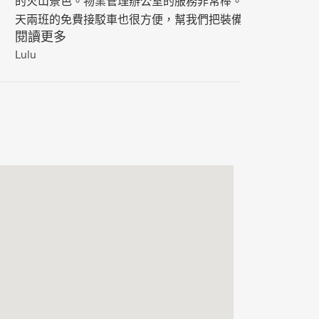
的火山景色。物業管理辦公室的服務非常棒。每
天兩班的免費接駁車也很方便，幫我們把裝備運
閱讀更多
到山上。暴風雪天他們還幫忙送兩位朋友去趕火
Lulu
車。唯一注意到的是其中一間臥室有些煤油味，
但他們第二天就馬上來修好了。