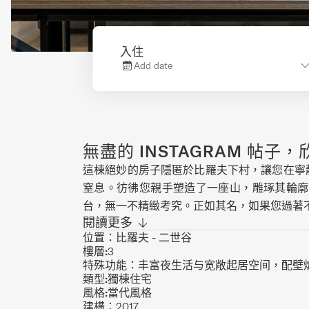
入住
Add date
無盡的 INSTAGRAM 帖
這棟絕妙的房子隱匿於比羅夫下村，讓您在寧
窒息。彷彿您親手塑造了一座山，雕琢其輪廓
台，無一不精緻考究。正如其名，如果您過著
閱讀更多
麼這裡就是屬於您的地方。Boheme是三層
位置：
比羅夫 - 二世谷
讓雪裝弄髒整棟房子。這裡還有一間大臥室和
樓層:
3
（含浴缸），另有兩間寬敞臥室和一間浴室。
特殊功能：
丰富夜生活与宽敞起居空间，配壁
廳完美和諧，客廳則提供絕佳的配合。主窗外
類型:
獨棟住宅
風格:
當代風格
媚的早晨，戴上耳機，躺在客廳地板上，播放
建構：
2017