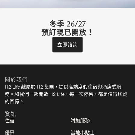
冬季 26/27
預訂現已開放！
立即諮詢
V Residence
比羅夫下村 - 二世谷
關於我們
10
4
3.5
1
H2 Life 隸屬於 H2 集團，提供高端度假住宿與酒店式服
務。和我們一起開啟 H2 Life，每一次停留，都是值得珍藏
奢华
的回憶。
資訊
住宿
附加服務
優惠
當地小貼士