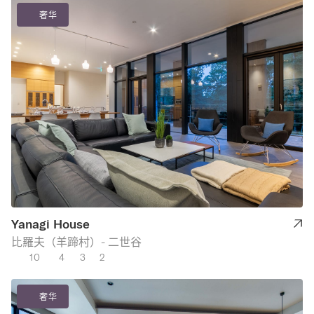
奢华
Yanagi House
比羅夫（羊蹄村）- 二世谷
10
4
3
2
奢华