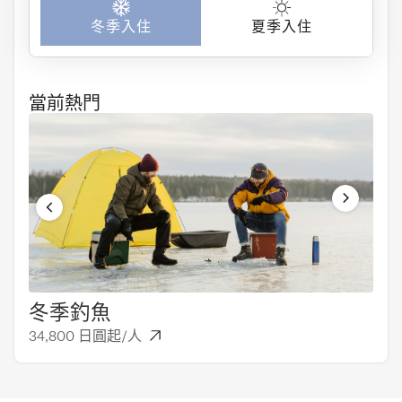
冬季入住
夏季入住
當前熱門
冬季釣魚
一
34,800 日圓起/人
6,