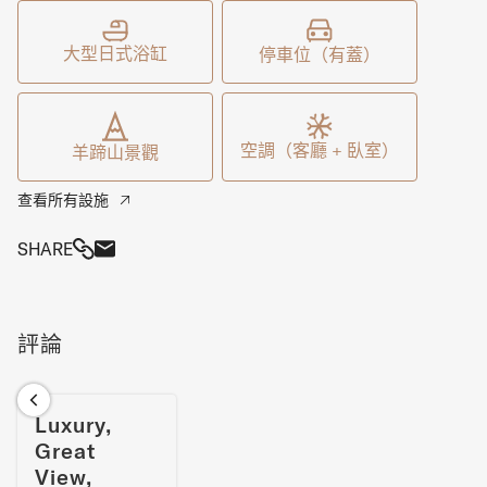
頓美妙的晚餐。在Foxwood，一切皆有可能。客廳正等待著
餐後甜點和消化酒的到來。您甚至可以放一部電影，但無論
大型日式浴缸
停車位（有蓋）
銀幕上演什麼，都比不上您在Foxwood的真實生活。來這
裡，拍攝屬於您自己的電影吧。
空調（客廳 + 臥室）
羊蹄山景觀
查看所有設施
SHARE
評論
Luxury,
Great
View,