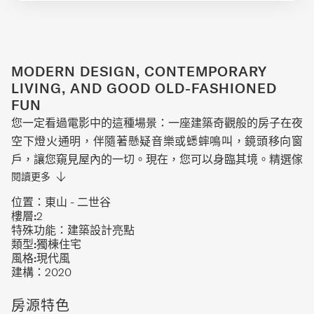
MODERN DESIGN, CONTEMPORARY
LIVING, AND GOOD OLD-FASHIONED
FUN
您一定看過電影中的這種場景：一座建築奇觀般的房子在夜
空下燈火通明，伴隨著懸疑音樂或蟋蟀鳴叫，鏡頭移向窗
戶，讓您窺見屋內的一切。現在，您可以身臨其境。精選傢
俱與匠心設計，讓一家人既舒適又時尚。這座全新莊園位於
閱讀更多
二世谷村附近，靠近滑雪纜車、著名的牛奶工房農場和知名
位置：
東山 - 二世谷
餐廳。在雪場暢玩一整天後，您可以駛入一樓私人車庫，躲
樓層:
2
特殊功能：
建築設計亮點
避漫天飛雪。脫下外套，與滑雪裝備一起存放在專用儲物
類型:
獨棟住宅
區。如果是家庭出行，孩子們可以回到各自配有獨立衛浴的
風格:
現代風
臥室，而父母則上樓泡個舒適的熱水澡。待大家恢復精力
建構：
2020
後，圍坐享用美食廚房烹製的佳餚。您可以親自下廚烹飪本
房源特色
地美食，或由我們的禮賓團隊安排私人廚師為您在家準備一