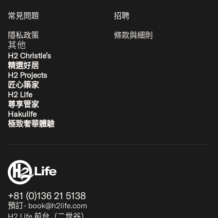
常見問題
招聘
隱私政策
條款與細則
其他
H2 Christie’s
精選好居
H2 Projects
匠心築家
Koa Townhouse
H2 Life
東山 - 二世谷
尊享管家
4
2
2
1
Hakulife
極致奢華體驗
奢华
+81 (0)136 21 5138
預訂- book@h2life.com
H2 Life 前台（二世谷）