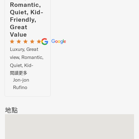
Romantic,
Quiet, Kid-
Friendly,
Great
Value
Luxury, Great
view, Romantic,
Quiet, Kid-
friendly, Great
閱讀更多
Jon-jon
value
Rufino
地點