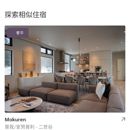
探索相似住宿
奢华
Mokuren
曾我/安努普利 - 二世谷