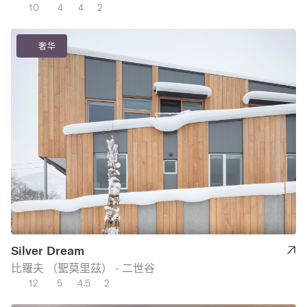
10
4
4
2
奢华
Silver Dream
比羅夫 （聖莫里茲） - 二世谷
12
5
4.5
2