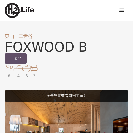
東山 - 二世谷
FOXWOOD B
奢华
9
4
3
2
全景導覽
查看圖庫
平面圖