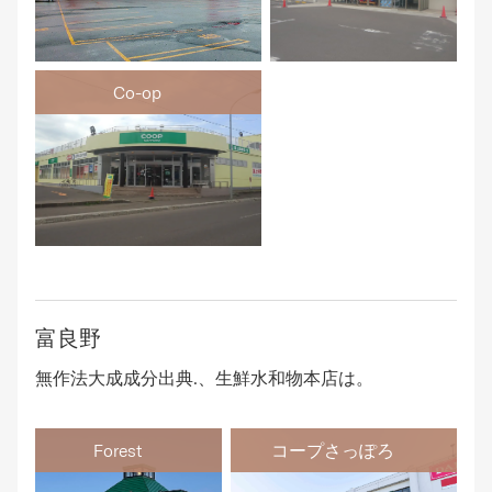
Co-op
富良野
無作法大成成分出典.、生鮮水和物本店は。
Forest
コープさっぽろ