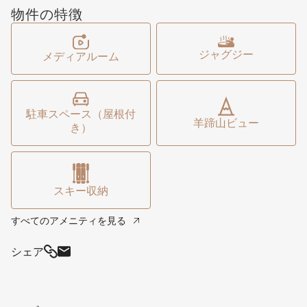
物件の特徴
をしています。しかしほとんどの人は最上階で、この家の
すべての素晴らしい快適さを楽しんでいます。有名な羊蹄
山の眺望を誇る素敵なデッキと屋外ジャグジー。大きなキ
ジャグジー
メディアルーム
ッチンアイランドには大勢が集まり、地元のシャルキュト
リーをつまみながらワインを楽しむスペースがあります。
やがて全員がダイニングテーブルに集まり、ミシュラン級
駐車スペース（屋根付
の食事を堪能することでしょう（夢を見るもよし、プライ
羊蹄山ビュー
き）
ベートシェフを手配して自宅で料理してもらうこともでき
ます）。これは私たちのコレクションの中で最大級の物件
で、その広さと設備から大人気です。ロケーションは？ヒ
スキー収納
ラフの賑やかなナイトライフまで徒歩圏内です。
すべてのアメニティを見る
シェア