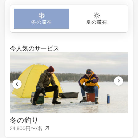
冬の滞在
夏の滞在
今人気のサービス
冬の釣り
デ
34,800円〜/名
6,