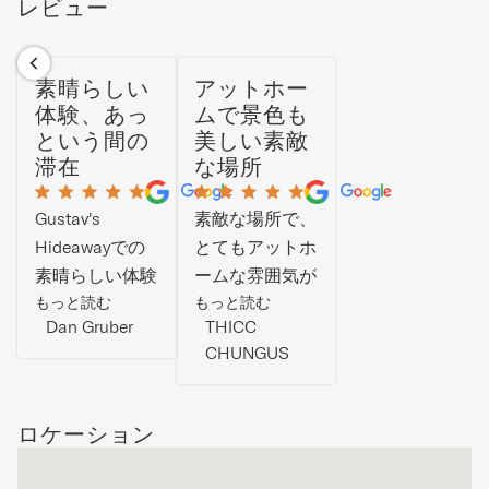
レビュー
素晴らしい
アットホー
体験、あっ
ムで景色も
という間の
美しい素敵
滞在
な場所
Gustav's
素敵な場所で、
Hideawayでの
とてもアットホ
素晴らしい体験
ームな雰囲気が
でした。1週間
もっと読む
あり、景色も美
もっと読む
Dan Gruber
THICC
の滞在はあっと
しいです。
CHUNGUS
いう間に過ぎて
しまいました。
ロケーション