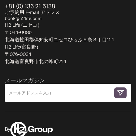
+81 (0) 136 21 5138
ご予約用 E-mail アドレス
book@h2life.com
H2 Life (ニセコ）
〒044-0086
北海道虻田郡俱知安町ニセコひらふ５条３丁目11-1
H2 Life(富良野）
キラキラ ペントハウス
〒076-0034
北海道富良野市北の峰町21-1
ヒラフ（アッパー） - ニセコ
10
5
5
Limited
メールマガジン
ラグジュアリー
By