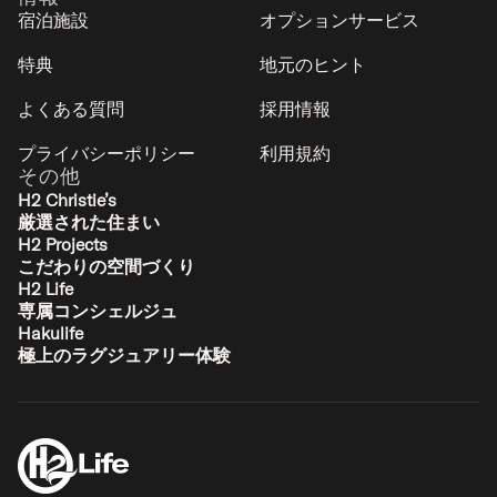
宿泊施設
オプションサービス
特典
地元のヒント
よくある質問
採用情報
プライバシーポリシー
利用規約
その他
H2 Christie’s
厳選された住まい
H2 Projects
もくれん
こだわりの空間づくり
曽我 / アンヌプリ
H2 Life
10
4
4
2
専属コンシェルジュ
Hakulife
極上のラグジュアリー体験
ラグジュアリー