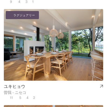
9
4
3
1
ラグジュアリー
ユキヒョウ
曽我 - ニセコ
11
5
4
2