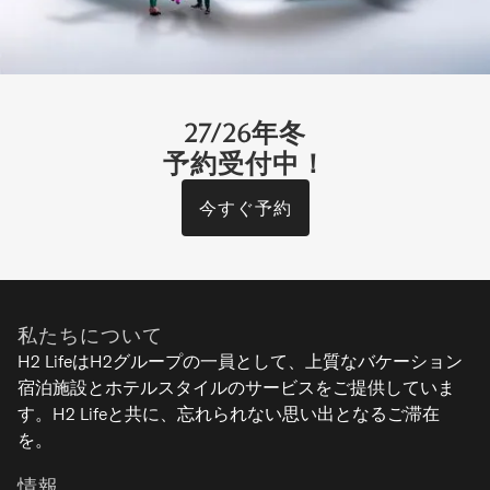
27/26年冬
予約受付中！
今すぐ予約
アスペクト・コンドホテル
ヒラフ - ニセコ
私たちについて
4-12
2-5
5
予約
H2 LifeはH2グループの一員として、上質なバケーション
宿泊施設とホテルスタイルのサービスをご提供していま
ラグジュアリー
す。H2 Lifeと共に、忘れられない思い出となるご滞在
を。
情報