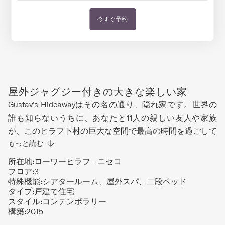
今すぐ予約
屋外ジャグジー付きの大きな楽しい家
Gustav's Hideawayはその名の通り、隠れ家です。世界の
誰も知らないうちに、あなたと11人の親しい友人や家族
が、このヒラフ下村の巨大な空間で最高の時間を過ごして
います。3フロアに広がるこの家では、仲間からも隠れて
もっと読む
しまうかもしれません。1階の二段ベッドでゲレンデの疲
所在地:
ローワーヒラフ - ニセコ
れを癒している人もいるでしょう。隣のメディアルームで
フロア:
3
特殊機能:
シアタールーム、屋外スパ、二段ベッド
広々としたソファに寝転がり、最新の大作映画を楽しんで
タイプ:
戸建て住宅
いる人も。素晴らしいバスルーム付きのマスターベッドル
スタイル:
コンテンポラリー
ームで、夜遊びに向けておめかししている人もいるはず。
構築:
2015
退屈な人は書斎で、オフィスに置いてくるべきだった仕事