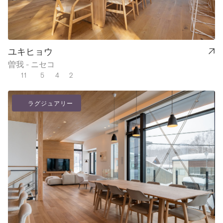
バスは正直言っ
てひどく、時間
に余裕があって
他に手段がない
ユキヒョウ
場合以外は現実
曽我 - ニセコ
的な選択肢では
11
5
4
2
ありません（あ
る日の夕方、花
ラグジュアリー
園からKoaタウ
ンハウスまで
1.5時間かかり
ました）。上述
の通り、タウン
ハウス自体は非
常に美しく、設
備も充実してお
り、スキー後に