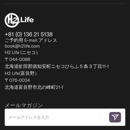
+81 (0) 136 21 5138
ご予約用 E-mail アドレス
book@h2life.com
H2 Life (ニセコ）
〒044-0086
北海道虻田郡俱知安町ニセコひらふ５条３丁目11-1
H2 Life(富良野）
ヤナギハウス
〒076-0034
北海道富良野市北の峰町21-1
ヒラフ（羊蹄ビレッジ） - ニセコ
10
4
3
2
メールマガジン
ラグジュアリー