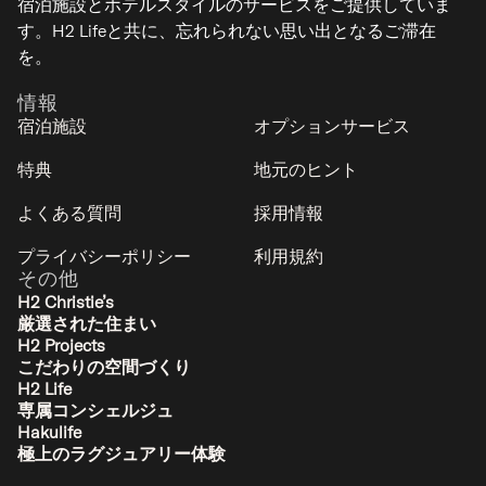
宿泊施設とホテルスタイルのサービスをご提供していま
りることに抵抗
ラグジュアリー
す。H2 Lifeと共に、忘れられない思い出となるご滞在
がない方、また
を。
はニセコビレッ
情報
ジ側でのスキー
宿泊施設
オプションサービス
で満足できる方
（ただし、ニセ
特典
地元のヒント
コの素晴らしい
よくある質問
採用情報
スキー体験の多
くは花園側、ま
プライバシーポリシー
利用規約
たは少なくとも
その他
グランヒラフ側
H2 Christie’s
厳選された住まい
にあり、そこか
H2 Projects
シルバードリーム
らは花園へ滑っ
こだわりの空間づくり
ヒラフ（サンモリッツ） - ニセコ
て行きやすいで
H2 Life
12
5
4.5
2
専属コンシェルジュ
す）にはお勧め
Hakulife
します。
極上のラグジュアリー体験
ラグジュアリー