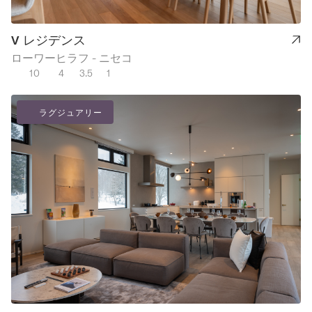
戻ってくるのが
とても心地よい
V レジデンス
です。実は周辺
ローワーヒラフ - ニセコ
にも素敵なレス
10
4
3.5
1
トランがありま
すが、場所を知
っている必要が
ラグジュアリー
あります。タウ
ンハウスの裏に
は素敵な小さな
レストランがあ
り（前日までに
予約が必要）、
Lucky Fingersも
気に入りました
（有料ですが送
迎を手配してく