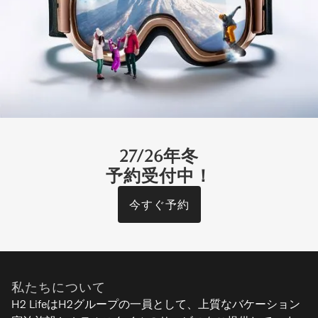
9
4
3
1
ネージャー
（Jason）に懸
ラグジュアリー
念を伝えたとこ
ろ、非常に理解
を示してくれ、
状況を改善する
ために追加の対
応をしてくれた
27/26年冬
ことには大変感
予約受付中！
謝しています。
総合的に、素敵
今すぐ予約
なタウンハウス
をお探しで、ヒ
ラフのメインタ
ひいらぎ
ウンから離れて
曽我 / アンヌプリ
私たちについて
いても構わず、
10
4
4
2
H2 LifeはH2グループの一員として、上質なバケーション
レンタカーを借