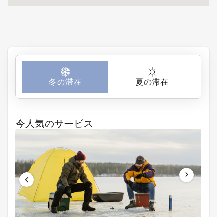
を探索したり、
すが、山頂で少
必要なものを買
し上り坂を歩く
い揃えたりする
必要があり、小
のがとても楽に
さなお子様連れ
なりました。ロ
にはお勧めでき
ケーション、宿
ません。Koaタ
泊施設の快適
冬の滞在
夏の滞在
ウンハウスを運
さ、そして一緒
営するH2 Life
に食事を楽しむ
は無料シャトル
ような小さな瞬
今人気のサービス
を提供していま
間が、私たちの
すが、ニセコヒ
滞在を本当に特
ルトンまでしか
別なものにして
行きません。レ
くれました。
ストランが集ま
るメインビレッ
ジにアクセスし
やすいヒラフウ