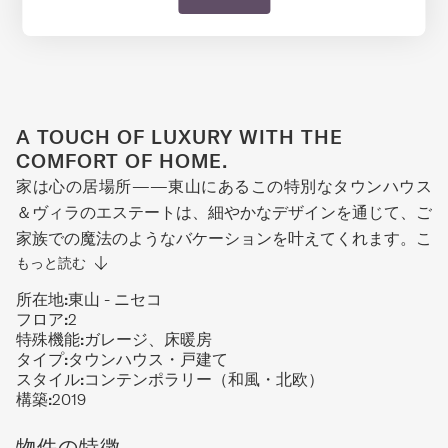
A TOUCH OF LUXURY WITH THE
COMFORT OF HOME.
家は心の居場所——東山にあるこの特別なタウンハウス
＆ヴィラのエステートは、細やかなデザインを通じて、ご
家族での魔法のようなバケーションを叶えてくれます。こ
れは、これまでのゲストがKoaでの滞在体験を表現した言
もっと読む
葉です。この3ベッドルームヴィラは贅沢な快適さを追求
所在地:
東山 - ニセコ
し、見て触れるすべてに上質な職人技が感じられます。最
フロア:
2
特殊機能:
ガレージ、床暖房
上階はオープンレイアウトで、リビングスペースを広げ、
タイプ:
タウンハウス・戸建て
家全体の移動をスムーズにしています。フル装備のモダン
スタイル:
コンテンポラリー（和風・北欧）
キッチン、厳選された食器、美しい木製ダイニングテーブ
構築:
2019
ルで、おもてなしも簡単です。リビングエリアには重ね敷
物件の特徴
きのラグや豊富なクッションが織りなす豊かな質感が広が