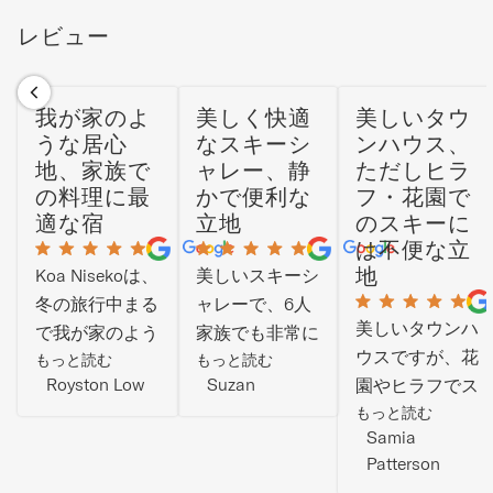
レビュー
我が家のよ
美しく快適
美しいタウ
うな居心
なスキーシ
ンハウス、
地、家族で
ャレー、静
ただしヒラ
の料理に最
かで便利な
フ・花園で
適な宿
立地
のスキーに
は不便な立
地
Koa Nisekoは、
美しいスキーシ
冬の旅行中まる
ャレーで、6人
美しいタウンハ
で我が家のよう
家族でも非常に
ウスですが、花
な居心地の良さ
もっと読む
快適に過ごせま
もっと読む
Royston Low
Suzan
園やヒラフでス
でした。雪の中
した。ニセコビ
キーをしたい場
もっと読む
で楽しい一日を
レッジスキーリ
Samia
合（個人的には
過ごした後、こ
ゾートのバンザ
Patterson
この2つが最高
の快適な空間に
イチェアリフト