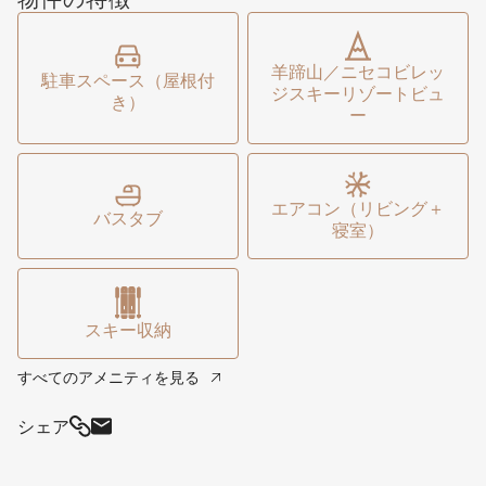
ります。マスターベッドルームと専用バスルームは上質な
雰囲気を醸し出しています。1階にはもう一つのリビング
羊蹄山／ニセコビレッ
駐車スペース（屋根付
エリア、バスルーム、2つのデラックスベッドルームがあ
ジスキーリゾートビュ
き）
ります。また、近くのゲレンデで長い一日を過ごした後に
ー
便利なランドリーと広い乾燥スペースも階下に完備。Koa
では日常の喧騒から離れ、自分だけの冬のワンダーランド
で過ごすことができます。
エアコン（リビング＋
バスタブ
寝室）
スキー収納
すべてのアメニティを見る
シェア