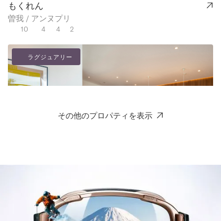
れます。絶対に
もくれん
価値がありま
曽我 / アンヌプリ
す！）。H2の
10
4
4
2
サポートは正
直、多くの場面
ラグジュアリー
で不十分でし
た。返信がなか
ったり、返信が
あっても役に立
その他のプロパティを表示
たなかったり、
素晴らしい体験
にするための簡
単な改善点を見
逃していて、む
しろストレスを
感じる体験にな
りょううん
ってしまいまし
ヒラフ（サンモリッツ） - ニセコ
た。しかし、マ