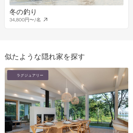
ェルカムセンタ
冬の釣り
デ
ーへの無料シャ
34,800円〜/名
6,
トルがあればも
っと便利なのに
残念です。メイ
ンタウンまでは
車でかなり時間
似たような隠れ家を探す
がかかります
（宣伝されてい
るような数分で
ラグジュアリー
はありませ
ん）。また、子
供向けの良いレ
ッスンは花園に
あり、車で約
30〜40分かか
ります。ニセコ