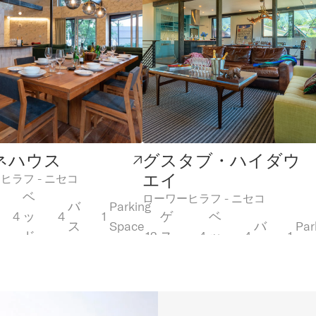
ネハウス
グスタブ・ハイダウ
エイ
ヒラフ - ニセコ
ベ
ローワーヒラフ - ニセコ
バ
Parking
4
ッ
4
1
ゲ
ベ
ス
Space
バ
Par
ド
12
ス
4
ッ
4
1
ス
Sp
ト
ド
グジュアリー
ラグジュアリー