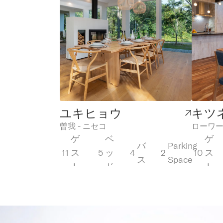
ユキヒョウ
キツ
曽我 - ニセコ
ローワー
ゲ
ベ
ゲ
バ
Parking
11
ス
5
ッ
4
2
10
ス
ス
Space
ト
ド
ト
ラグジュアリー
ラ