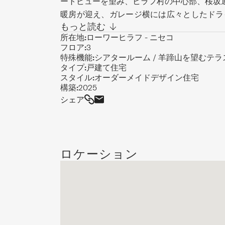
ートビューを望み、ヒラフ村の中心部、桜坂
暖房が迎え、ガレージ横には広々としたドラ
もっと読む
アを収納するのに最適です。1階には2つの
所在地:
ローワーヒラフ - ニセコ
で、お子様やご友人に最適。2階には2つの
フロア:
3
ム、ウォークインクローゼット、そして羊蹄
特殊機能:
シアタールーム / 羊蹄山を望むテラ
グエリアを備えています。最上階はパノラマ
タイプ:
戸建て住宅
スタイル:
オーダーメイドデザイン住宅
ダイニングスペースで、皆が集まる場所。洗練
構築:
2025
アラウンドテラスはアフタースキードリンク
シェア
高のファミリーリトリートです。
ロケーション