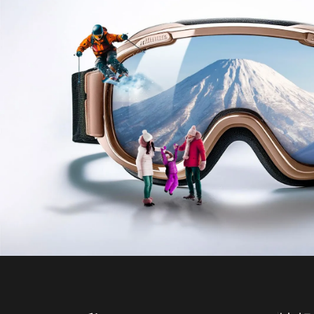
フォックスウッド B
シル
東山 - ニセコ
ヒラフ（
ゲ
ベ
ゲ
バ
Parking
9
ス
4
ッ
3
2
12
ス
ス
Space
ト
ド
ト
ラグジュアリー
ラ