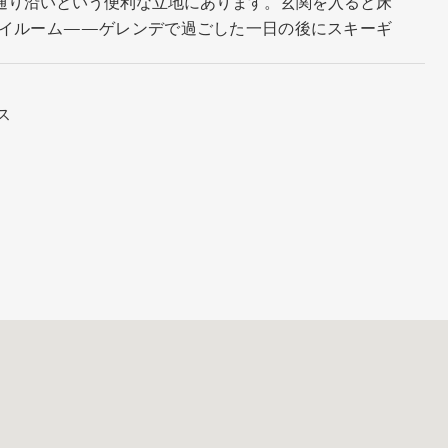
通り沿いという便利な立地にあります。玄関を入ると床
イルーム——ゲレンデで過ごした一日の後にスキーギ
ゲストベッドルームがあり、うち1室は二段ベッド付き
マスタースイートがあり、深いバスタブ付きのバスルー
山の素晴らしい眺望を楽しめる居心地の良いシーティン
ス
ウィンドウを備えた明るいオープンプランのリビング・
されたMieleキッチンでのおもてなしも楽々、ラップ
にぴったりです。どの季節でも、ニセコの中心にある最