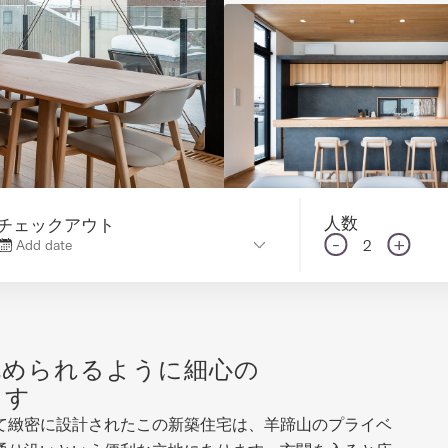
人数
チェックアウト
-
+
2
Add date
眺められるように細心の
ます
て緻密に設計されたこの新築住宅は、羊蹄山のプライベ