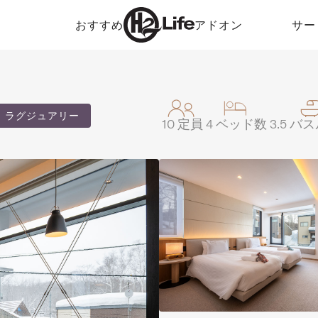
おすすめ
アドオン
サー
ラグジュアリー
10
定員
4
ベッド数
3.5
バス