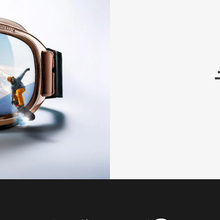
バードリーム
ひいらぎ
サンモリッツ） - ニセコ
曽我 / アンヌプリ
ベ
ゲ
ベ
バ
Parking
バ
Pa
5
ッ
4.5
2
10
ス
4
ッ
4
2
ス
Space
ス
Sp
ド
ト
ド
グジュアリー
ラグジュアリー