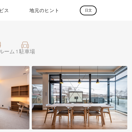
ビス
地元のヒント
日文
ルーム
1
駐車場