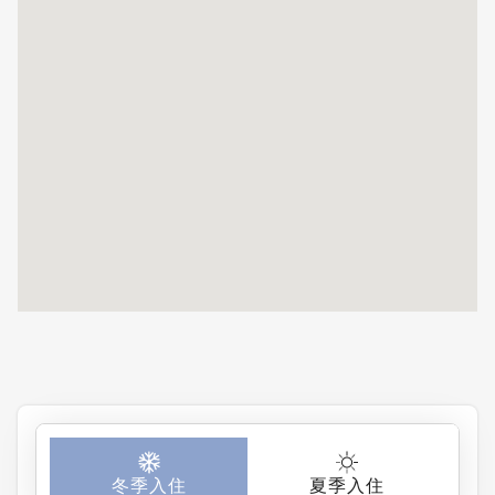
备齐全的厨房。
设备齐全的厨
有5-6个停车位
房，让旅途轻松
也非常方便。强
又舒适。感觉就
烈推荐！
像在自己家一
样！家具现代又
时尚。酒店距离
滑雪场只需5-7
分钟，非常方
便。迫不及待想
再去一次！
冬季入住
夏季入住