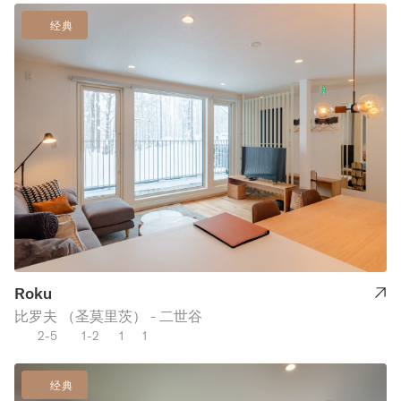
经典
Roku
比罗夫 （圣莫里茨） - 二世谷
2-5
1-2
1
1
经典