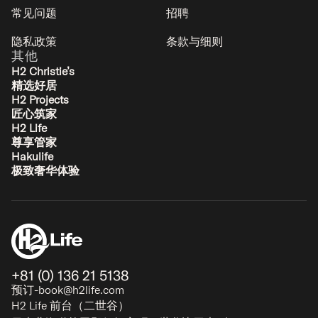
常见问题
招聘
隐私政策
条款与细则
其他
H2 Christie’s
精选好居
H2 Projects
Asanagi
匠心筑家
比罗夫 - 二世谷
H2 Life
2-9
1-4
1-3
2
尊享管家
Hakulife
极致奢华体验
经典
+81 (0) 136 21 5138
预订-book@h2life.com
H2 Life 前台（二世谷）