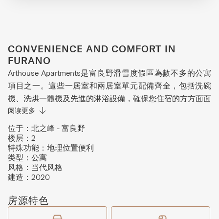
CONVENIENCE AND COMFORT IN
FURANO
Arthouse Apartments是富良野滑雪度假區為數不多的公寓
項目之一。這些一居室和兩居室單元配備齊全，包括洗碗
機、洗烘一體機及先進的淋浴設備，確保您住宿的方方面面
都得到妥善照顧。公寓位於下御料的優越地段，步行600米
阅读更多
即可到達滑雪區，讓您同時享有寧靜與探險的完美位置。
位于：
北之峰 - 富良野
Arthouse Apartments距離知名的Furano Delice咖啡館僅70
楼层：
2
特殊功能：
地理位置便利
米，讓您在家門口就能品嚐精緻的本地美食。這個社區以擁
类型：
公寓
有當地最佳咖啡館和頂級餐廳而聞名，公園、寺廟和酒吧也
风格：
当代风格
都在悠閒漫步的範圍內。此外，樓內設有滑雪裝備存放處，
建造：
2020
讓您的裝備隨時可用，隨時準備踏上下一段激動人心的雪山
房源特色
之旅。無論您是滑雪愛好者、美食家，還是只想尋找一處寧
靜的夏日或冬日度假勝地，Arthouse Apartments都將為您