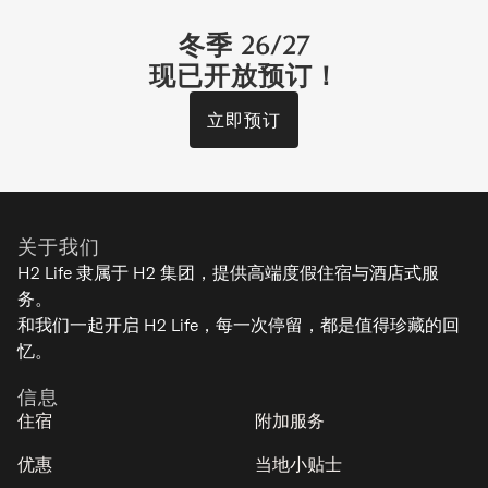
冬季 26/27
现已开放预订！
立即预订
Akayane Lodge
富良野
关于我们
2-6
1-2
1
1
H2 Life 隶属于 H2 集团，提供高端度假住宿与酒店式服
务。
经典
和我们一起开启 H2 Life，每一次停留，都是值得珍藏的回
忆。
信息
住宿
附加服务
优惠
当地小贴士