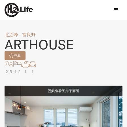
北之峰 - 富良野
ARTHOUSE
经典
2-5
1-2
1
1
视频
查看图库
平面图