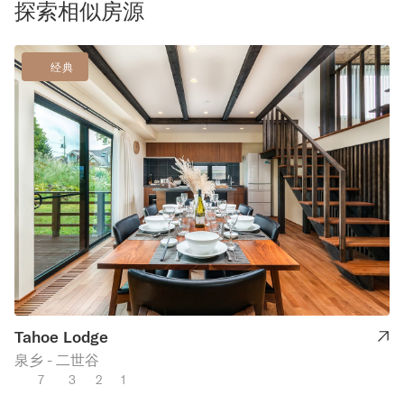
探索相似房源
经典
Tahoe Lodge
泉乡 - 二世谷
7
3
2
1