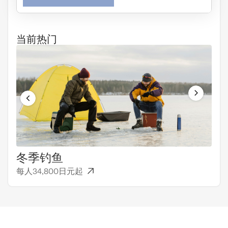
当前热门
冬季钓鱼
一
每人34,800日元起
每人