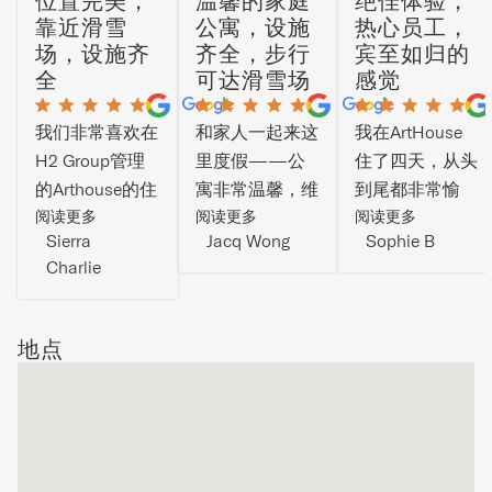
位置完美，
温馨的家庭
绝佳体验，
靠近滑雪
公寓，设施
热心员工，
场，设施齐
齐全，步行
宾至如归的
全
可达滑雪场
感觉
我们非常喜欢在
和家人一起来这
我在ArtHouse
H2 Group管理
里度假——公
住了四天，从头
的Arthouse的住
寓非常温馨，维
到尾都非常愉
宿体验！位置完
阅读更多
护得很好，配有
阅读更多
快！入住时员工
阅读更多
Sierra
Jacq Wong
Sophie B
美——步行即
洗衣机/烘干机
非常热心和友
Charlie
可到达热门咖啡
和设备齐全的厨
好，向我推荐了
馆，同时又安静
房！服务也非常
很棒的当地餐
祥和。距离滑雪
棒！步行即可到
厅，还帮我安排
地点
场也非常近，这
达北之峰滑雪
滑雪计划。公寓
是一大加分项。
场！
宽敞、舒适，设
公寓很棒，配备
计周到。我很喜
了我们所需的所
欢公寓式的设
有设施，包括设
施，有起居区和