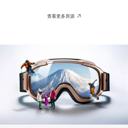
查看更多房源
Haru
比罗夫下村 - 二世谷
8
4
3
1
经典