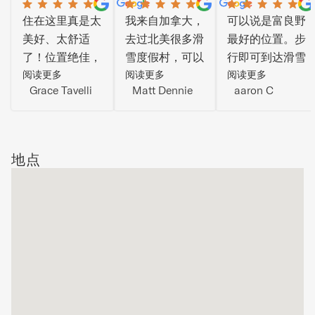
住在这里真是太
我来自加拿大，
可以说是富良野
美好、太舒适
去过北美很多滑
最好的位置。步
了！位置绝佳，
雪度假村，可以
行即可到达滑雪
步行即可到达餐
阅读更多
说富良野的体验
阅读更多
缆车。房间和浴
阅读更多
Grace Tavelli
Matt Dennie
aaron C
厅、酒吧和滑雪
是迄今为止我最
室保养得很好。
场。雪地探险后
喜欢的。住宿条
房子本身非常现
使用桑拿真是太
件非常出色。美
代，但仍然很有
棒了！空间充
丽的房子拥有绝
特色，让你真正
地点
足，非常适合大
美的景色，轻松
融入富良野的氛
团体入住——
容纳10人入住，
围。
如果和朋友或家
步行即可到达雪
人一起来，强烈
场、餐厅、酒吧
推荐预订这里。
或任何你想要的
滑雪后娱乐场
所。强烈推荐给
想要体验富良野
一切的家庭或朋