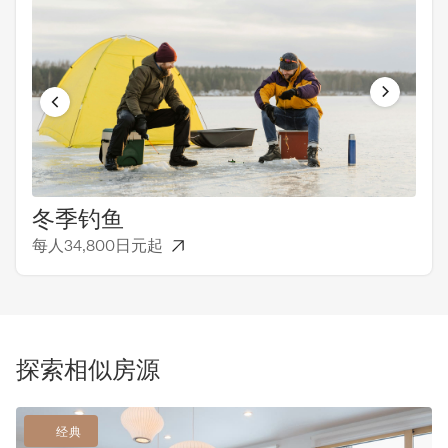
冬季钓鱼
一
每人34,800日元起
每人
探索相似房源
经典