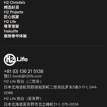
H2 Christie’s
精选好居
H2 Projects
Asanagi
匠心筑家
比罗夫 - 二世谷
H2 Life
2-9
1-4
1-3
2
尊享管家
Hakulife
极致奢华体验
经典
+81 (0) 136 21 5138
预订-book@h2life.com
H2 Life 前台（二世谷）
日本北海道虻田郡俱知安町二世谷比罗夫5条3-11-1, 044-
0086
H2 Life 前台（富良野）
日本北海道富良野市北之峰町21-1, 076-0034