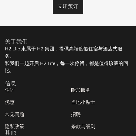
立即预订
Yuki Uchi
比罗夫下村 - 二世谷
关于我们
7
3
2
1
H2 Life 隶属于 H2 集团，提供高端度假住宿与酒店式服
务。
经典
和我们一起开启 H2 Life，每一次停留，都是值得珍藏的回
忆。
信息
住宿
附加服务
优惠
当地小贴士
常见问题
招聘
隐私政策
条款与细则
其他