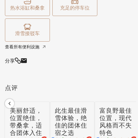
步路线同样令人惊叹，使其成为四季皆宜的目的地。无论是
热水浴缸和桑拿
充足的停车位
在粉雪中畅快滑行，还是在温暖时节探索田园风光，
Furano Lodge 10都是每个季节的理想大本营。
滑雪接驳车
查看所有便利设施
分享
点评
美丽舒适，
此生最佳滑
富良野最佳
位置绝佳，
雪体验，绝
位置，现代
带桑拿，适
佳的团体住
风格而不失
合团体入住
宿之选
特色