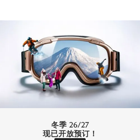
Kumirin
比罗夫 （圣莫里茨） - 二世谷
8
3
3
1
经典
冬季 26/27
现已开放预订！