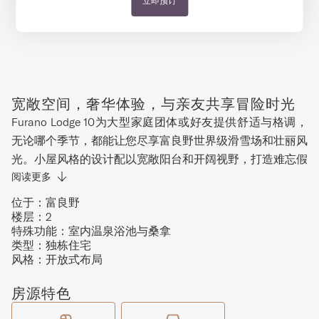
立即预订
宽敞空间，奢华体验，与亲友共享冒险时光
Furano Lodge 10为大型家庭团体或好友提供舒适与格调，
无论哪个季节，都能让您尽享富良野世界级滑雪场和壮丽风
光。小屋风格的设计配以宽敞阳台和开阔视野，打造难忘假
期的理想度假胜地。四间宽敞卧室中有三间配备独立卫浴，
阅读更多
另设有带桑拿的主浴室，在私密性与共享空间之间取得完美
位于：
富良野
平衡。现代西式厨房、两层休息区及遍布全屋的平板电视，
楼层：
2
特殊功能：
室内温泉浴池与桑拿
为您在雪场畅玩后提供放松娱乐的温馨空间。无论是在楼上
类型：
独栋住宅
舒适的休息区分享一天的冒险故事，还是在阅读角落静静放
风格：
开放式布局
松，这里都能为您带来舒适与欢聚的完美结合。Furano
Lodge 10位于北之峰滑雪区附近，冬季前往雪场极为便利。
房源特色
然而，富良野不仅是冬日仙境！夏季连绵的薰衣草花田和徒