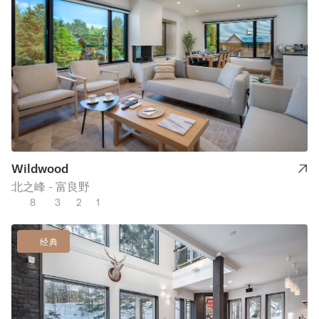
Wildwood
北之峰 - 富良野
8
3
2
1
经典