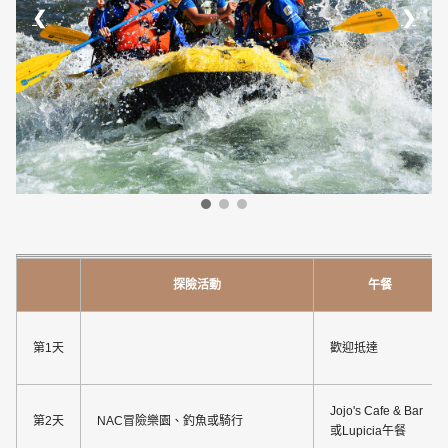
❮
❯
探險活動
午餐
第1天
歡迎抵達
Jojo's Cafe & Bar
第2天
NAC冒險樂園、釣魚或騎行
或Lupicia午餐