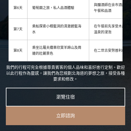
與釀酒師在余市酒莊享
第6天
葡萄園之旅，私人品酒體驗
午餐和品酒
乘船探索小樽藍洞的清澈碧藍海
在午餐前先享受木屑燃
第7天
水
溫泉的浸泡
乘坐比羅夫纜車欣賞羊蹄山及周
第8天
在二世古安努普利山頂
邊的壯麗景色
我們的行程可完全根據尊貴賓客的個人品味和喜好進行定制。歡迎
以此行程作為靈感，讓我們為您規劃北海道的夢想之旅，接受各種
要求和修改。
瀏覽住宿
立即諮詢