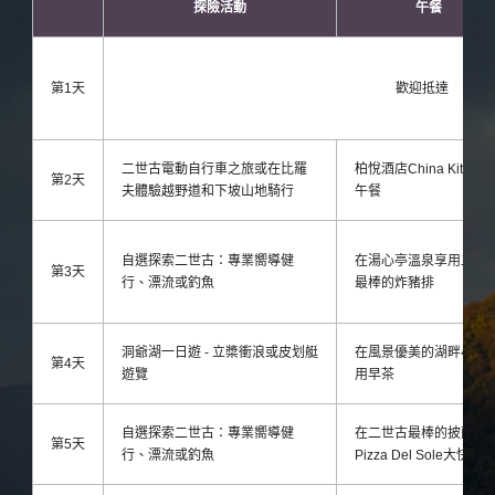
探險活動
午餐
第1天
歡迎抵達
二世古電動自行車之旅或在比羅
柏悅酒店China Kitchen
第2天
夫體驗越野道和下坡山地騎行
午餐
自選探索二世古：專業嚮導健
在湯心亭溫泉享用二世
第3天
行、漂流或釣魚
最棒的炸豬排
洞爺湖一日遊 - 立槳衝浪或皮划艇
在風景優美的湖畔小屋
第4天
遊覽
用早茶
自選探索二世古：專業嚮導健
在二世古最棒的披薩店
第5天
行、漂流或釣魚
Pizza Del Sole大快朵