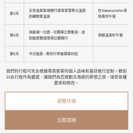
五色溫泉區域健行或享受雪秩父溫泉
在Sakanaisshin享
第3天
的礦物質溫泉
用壽司午餐
洞爺湖一日遊 - 可選擇立槳衝浪、皮
第4天
洞爺溫泉町午餐
划艇遊覽或環湖公園騎行
第5天
今日退房 - 寄存行李後探索村莊
我們的行程可完全根據尊貴賓客的個人品味和喜好進行定制。歡迎
以此行程作為靈感，讓我們為您規劃北海道的夢想之旅，接受各種
要求和修改。
瀏覽住宿
立即諮詢