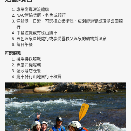
專業嚮導漂流體驗
NAC冒險樂園、釣魚或騎行
洞爺湖一日遊，可選擇立槳衝浪、皮划艇遊覽或環湖公園騎
行
中島遊覽或有珠山纜車
五色溫泉區域健行或享受雪秩父溫泉的礦物質溫泉
每日午餐
可選服務
機場接送服務
專屬司機服務
溫莎酒店晚餐
纜車騎行山地自行車租賃