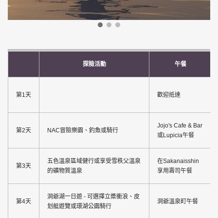
探險活動
午餐
第1天
歡迎抵達
Jojo's Cafe & Bar
第2天
NAC冒險樂園、釣魚或騎行
或Lupicia午餐
五色溫泉區域健行或享受雪秩父溫泉
在Sakanaisshin
第3天
的礦物質溫泉
享用壽司午餐
洞爺湖一日遊 - 可選擇立槳衝浪、皮
第4天
洞爺溫泉町午餐
划艇遊覽或環湖公園騎行