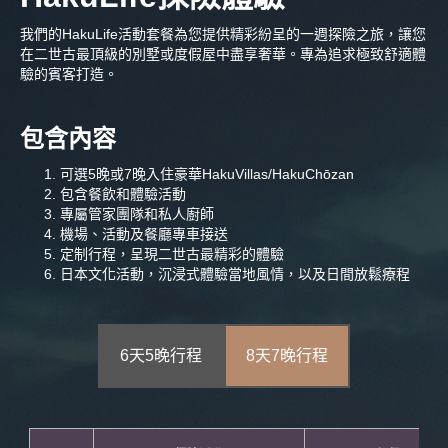
我們的HakuLife活動套餐為您提供精彩紛呈的一週探險之旅，讓您
在二世古最頂級的別墅或度假屋中盡享奢華。專為追求極致舒適體
驗的賓客打造。
包含內容
可選5晚或7晚入住豪華HakuVillas/HakuChōzan
包含餐飲和體驗活動
專屬管家團隊和私人廚師
機場、活動及餐廳專車接送
定制行程，呈現二世古最精彩的體驗
日本文化活動，沉浸式體驗當地風情，以及日間放鬆療程
6天5晚行程
8天7晚行程