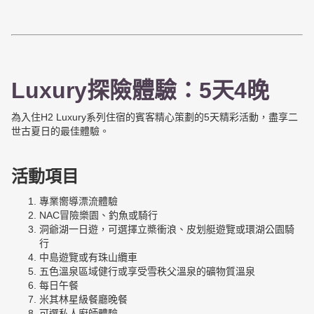
Luxury探險體驗：5天4晚
為入住H2 Luxury系列住宿的賓客精心策劃的5天精彩活動，盡享二
世古夏日的最佳體驗。
活動項目
專業嚮導漂流體驗
NAC冒險樂園、釣魚或騎行
洞爺湖一日遊，可選擇立槳衝浪、皮划艇遊覽或環湖公園騎
行
中島遊覽或有珠山纜車
五色溫泉區域健行或享受雪秩父溫泉的礦物質溫泉
每日午餐
米其林星級餐廳晚餐
可選私人廚師體驗